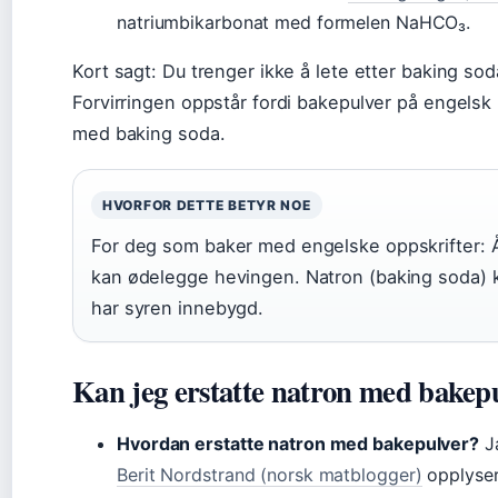
natriumbikarbonat med formelen NaHCO₃.
Kort sagt: Du trenger ikke å lete etter baking sod
Forvirringen oppstår fordi bakepulver på engelsk
med baking soda.
HVORFOR DETTE BETYR NOE
For deg som baker med engelske oppskrifter: 
kan ødelegge hevingen. Natron (baking soda) k
har syren innebygd.
Kan jeg erstatte natron med bakep
Hvordan erstatte natron med bakepulver?
Ja
Berit Nordstrand (norsk matblogger)
opplyser 