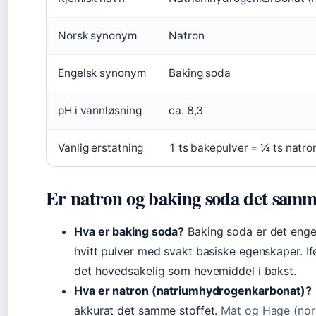
Norsk synonym
Natron
Engelsk synonym
Baking soda
pH i vannløsning
ca. 8,3
Vanlig erstatning
1 ts bakepulver = ¼ ts natro
Er natron og baking soda det sam
Hva er baking soda?
Baking soda er det enge
hvitt pulver med svakt basiske egenskaper. I
det hovedsakelig som hevemiddel i bakst.
Hva er natron (natriumhydrogenkarbonat)?
akkurat det samme stoffet.
Mat og Hage (nor