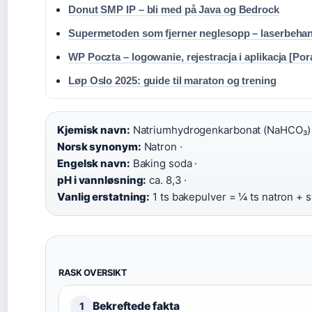
Donut SMP IP – bli med på Java og Bedrock
Supermetoden som fjerner neglesopp – laserbehan
WP Poczta – logowanie, rejestracja i aplikacja [Por
Løp Oslo 2025: guide til maraton og trening
Kjemisk navn:
Natriumhydrogenkarbonat (NaHCO₃) 
Norsk synonym:
Natron ·
Engelsk navn:
Baking soda ·
pH i vannløsning:
ca. 8,3 ·
Vanlig erstatning:
1 ts bakepulver = ¼ ts natron + 
RASK OVERSIKT
Bekreftede fakta
1