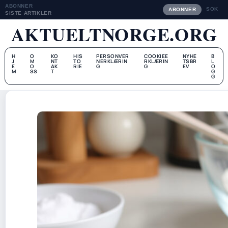
ABONNER
SOK
ABONNER
SISTE ARTIKLER
AKTUELTNORGE.ORG
H
O
KO
HIS
PERSONVER
COOKIEE
NYHE
B
J
M
NT
TO
NERKLÆRIN
RKLÆRIN
TSBR
L
E
O
AK
RIE
G
G
EV
O
M
SS
T
G
G