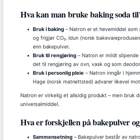
Hva kan man bruke baking soda til
Bruk i baking
– Natron er et hevemiddel som r
og frigjør CO₂. Idun (norsk bakevareprodusen
enn bakepulver.
Bruk til rengjøring
– Natron er mildt slipende 
det til rengjøring av ovn, vask og som deodor
Bruk i personlig pleie
– Natron inngår i hje
Hage (norsk matnettsted) advarer likevel mot
Natron er virkelig et allsidig produkt – men bruk
universalmiddel.
Hva er forskjellen på bakepulver o
Sammensetning
– Bakepulver består av natro