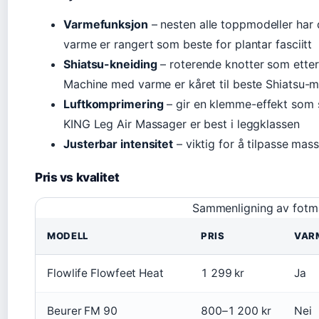
Varmefunksjon
– nesten alle toppmodeller har
varme er rangert som beste for plantar fasciitt
Shiatsu-kneiding
– roterende knotter som ette
Machine med varme er kåret til beste Shiatsu-m
Luftkomprimering
– gir en klemme-effekt som 
KING Leg Air Massager er best i leggklassen
Justerbar intensitet
– viktig for å tilpasse mas
Pris vs kvalitet
Sammenligning av fotmas
MODELL
PRIS
VAR
Flowlife Flowfeet Heat
1 299 kr
Ja
Beurer FM 90
800–1 200 kr
Nei