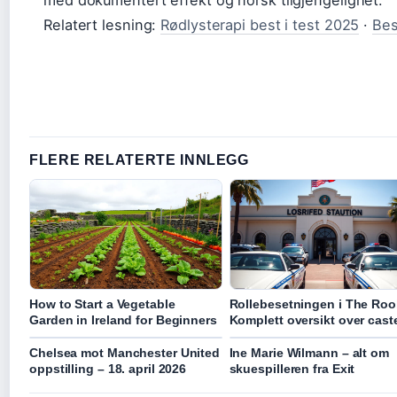
med dokumentert effekt og norsk tilgjengelighet.
Relatert lesning:
Rødlysterapi best i test 2025
·
Bes
FLERE RELATERTE INNLEGG
How to Start a Vegetable
Rollebesetningen i The Roo
Garden in Ireland for Beginners
Komplett oversikt over cast
Chelsea mot Manchester United
Ine Marie Wilmann – alt om
oppstilling – 18. april 2026
skuespilleren fra Exit