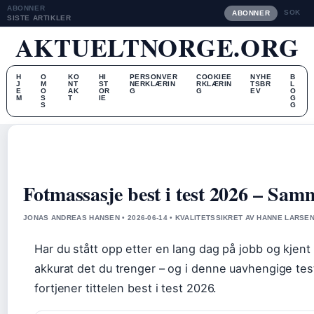
ABONNER
SOK
ABONNER
SISTE ARTIKLER
AKTUELTNORGE.ORG
H
O
KO
HI
PERSONVER
COOKIEE
NYHE
B
J
M
NT
ST
NERKLÆRIN
RKLÆRIN
TSBR
L
E
O
AK
OR
G
G
EV
O
M
S
T
IE
G
S
G
Fotmassasje best i test 2026 – Sam
JONAS ANDREAS HANSEN • 2026-06-14 • KVALITETSSIKRET AV HANNE LARSE
Har du stått opp etter en lang dag på jobb og kjent
akkurat det du trenger – og i denne uavhengige teste
fortjener tittelen best i test 2026.