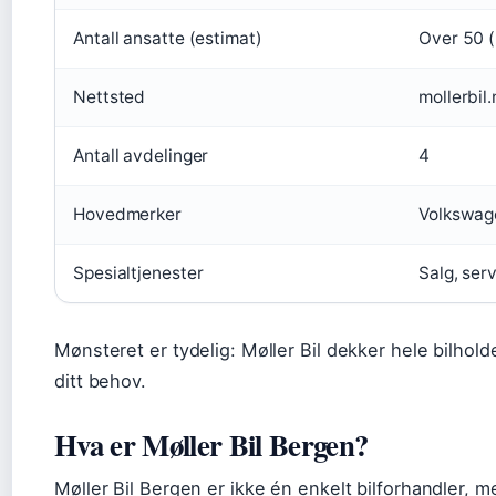
Antall ansatte (estimat)
Over 50 (
Nettsted
mollerbil.
Antall avdelinger
4
Hovedmerker
Volkswag
Spesialtjenester
Salg, ser
Mønsteret er tydelig: Møller Bil dekker hele bilhold
ditt behov.
Hva er Møller Bil Bergen?
Møller Bil Bergen er ikke én enkelt bilforhandler, m