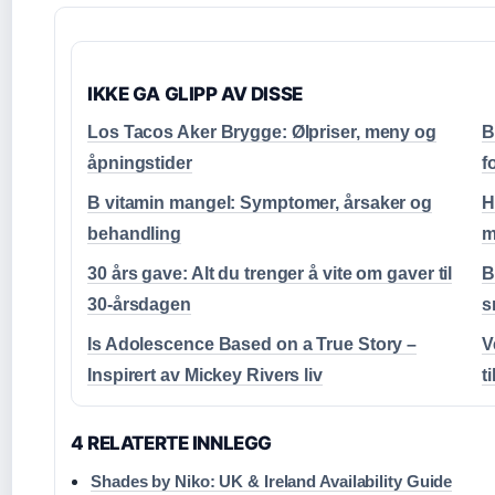
IKKE GA GLIPP AV DISSE
Los Tacos Aker Brygge: Ølpriser, meny og
B
åpningstider
f
B vitamin mangel: Symptomer, årsaker og
H
behandling
m
30 års gave: Alt du trenger å vite om gaver til
B
30-årsdagen
s
Is Adolescence Based on a True Story –
V
Inspirert av Mickey Rivers liv
t
4 RELATERTE INNLEGG
Shades by Niko: UK & Ireland Availability Guide