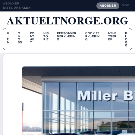
ABONNER
SOK
ABONNER
SISTE ARTIKLER
AKTUELTNORGE.ORG
H
O
KO
HIS
PERSONVER
COOKIEE
NYHE
B
J
M
NT
TO
NERKLÆRIN
RKLÆRIN
TSBR
L
E
O
AK
RIE
G
G
EV
O
M
SS
T
G
G