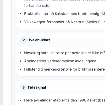
forhandlerside
)
Bruktbilsenter på Kokstad med bredt utvalg (
M
Volkswagen-forhandler på Nesttun (
Møller Bil
Hva er uklart
2
Nøyaktig antall ansatte per avdeling er ikke off
Åpningstider varierer mellom avdelingene
Fullstendig merkeportefølje for bruktbilsenteret
Tidssignal
3
Flere avdelinger etablert siden 1990-tallet (bas