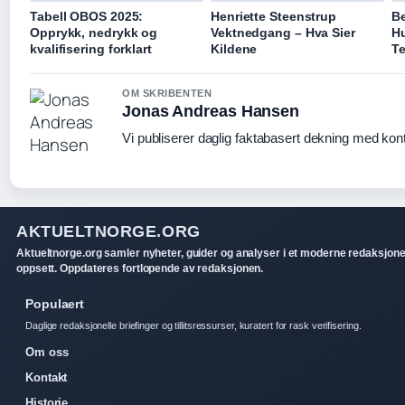
Tabell OBOS 2025:
Henriette Steenstrup
B
Opprykk, nedrykk og
Vektnedgang – Hva Sier
H
kvalifisering forklart
Kildene
Te
OM SKRIBENTEN
Jonas Andreas Hansen
Vi publiserer daglig faktabasert dekning med konti
AKTUELTNORGE.ORG
Aktueltnorge.org samler nyheter, guider og analyser i et moderne redaksjone
oppsett. Oppdateres fortlopende av redaksjonen.
Populaert
Daglige redaksjonelle briefinger og tillitsressurser, kuratert for rask verifisering.
Om oss
Kontakt
Historie