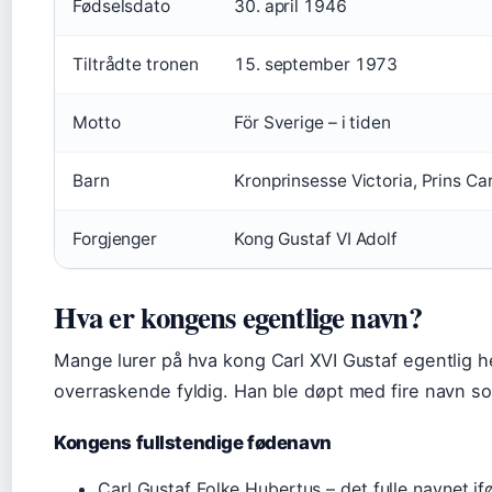
Fødselsdato
30. april 1946
Tiltrådte tronen
15. september 1973
Motto
För Sverige – i tiden
Barn
Kronprinsesse Victoria, Prins Ca
Forgjenger
Kong Gustaf VI Adolf
Hva er kongens egentlige navn?
Mange lurer på hva kong Carl XVI Gustaf egentlig he
overraskende fyldig. Han ble døpt med fire navn so
Kongens fullstendige fødenavn
Carl Gustaf Folke Hubertus – det fulle navnet ifø