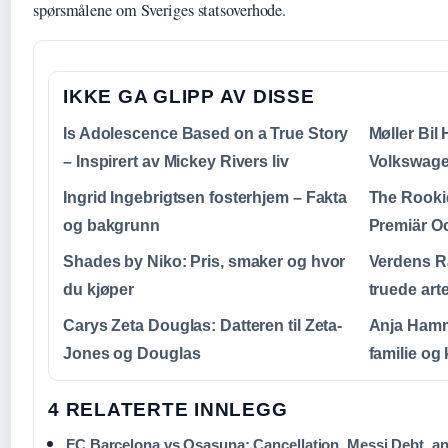
spørsmålene om Sveriges statsoverhode.
IKKE GA GLIPP AV DISSE
Is Adolescence Based on a True Story
Møller Bil
– Inspirert av Mickey Rivers liv
Volkswage
Ingrid Ingebrigtsen fosterhjem – Fakta
The Rooki
og bakgrunn
Premiär O
Shades by Niko: Pris, smaker og hvor
Verdens R
du kjøper
truede art
Carys Zeta Douglas: Datteren til Zeta-
Anja Hamm
Jones og Douglas
familie og 
4 RELATERTE INNLEGG
FC Barcelona vs Osasuna: Cancellation, Messi Debt, 