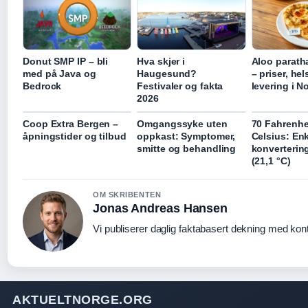
Donut SMP IP – bli
Hva skjer i
Aloo parath
med på Java og
Haugesund?
– priser, he
Bedrock
Festivaler og fakta
levering i N
2026
Coop Extra Bergen –
Omgangssyke uten
70 Fahrenhei
åpningstider og tilbud
oppkast: Symptomer,
Celsius: En
smitte og behandling
konverterin
(21,1 °C)
OM SKRIBENTEN
Jonas Andreas Hansen
Vi publiserer daglig faktabasert dekning med konti
AKTUELTNORGE.ORG