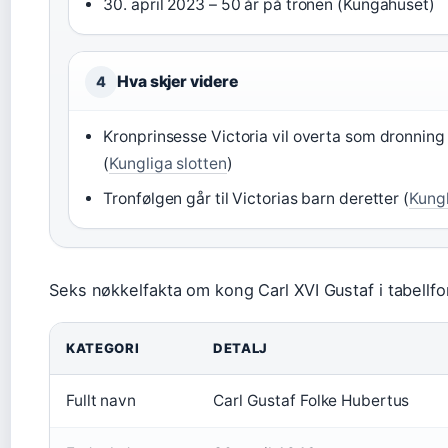
30. april 2023 – 50 år på tronen (Kungahuset)
Hva skjer videre
4
Kronprinsesse Victoria vil overta som dronnin
(
Kungliga slotten
)
Tronfølgen går til Victorias barn deretter (
Kungl
Seks nøkkelfakta om kong Carl XVI Gustaf i tabellfo
KATEGORI
DETALJ
Fullt navn
Carl Gustaf Folke Hubertus