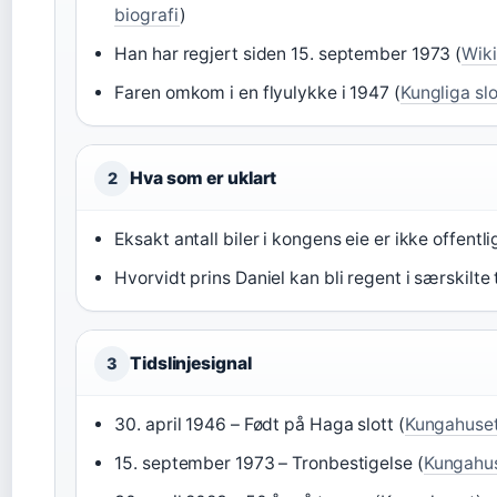
biografi
)
Han har regjert siden 15. september 1973 (
Wiki
Faren omkom i en flyulykke i 1947 (
Kungliga slot
Hva som er uklart
2
Eksakt antall biler i kongens eie er ikke offentli
Hvorvidt prins Daniel kan bli regent i særskilte ti
Tidslinjesignal
3
30. april 1946 – Født på Haga slott (
Kungahuse
15. september 1973 – Tronbestigelse (
Kungahu