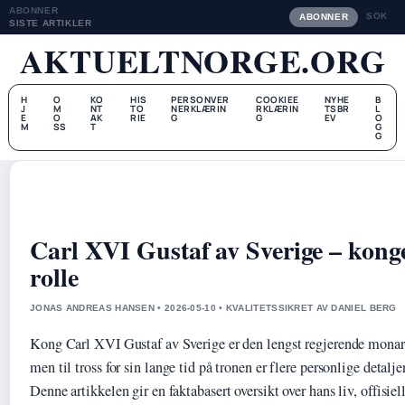
ABONNER
SOK
ABONNER
SISTE ARTIKLER
AKTUELTNORGE.ORG
H
O
KO
HIS
PERSONVER
COOKIEE
NYHE
B
J
M
NT
TO
NERKLÆRIN
RKLÆRIN
TSBR
L
E
O
AK
RIE
G
G
EV
O
M
SS
T
G
G
Carl XVI Gustaf av Sverige – kongen
rolle
JONAS ANDREAS HANSEN • 2026-05-10 • KVALITETSSIKRET AV DANIEL BERG
Kong Carl XVI Gustaf av Sverige er den lengst regjerende monark
men til tross for sin lange tid på tronen er flere personlige detalje
Denne artikkelen gir en faktabasert oversikt over hans liv, offisiel