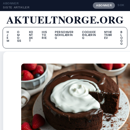
ABONNER
SOK
ABONNER
SISTE ARTIKLER
AKTUELTNORGE.ORG
H
O
KO
HIS
PERSONVER
COOKIEE
NYHE
B
J
M
NT
TO
NERKLÆRIN
RKLÆRIN
TSBR
L
E
O
AK
RIE
G
G
EV
O
M
SS
T
G
G