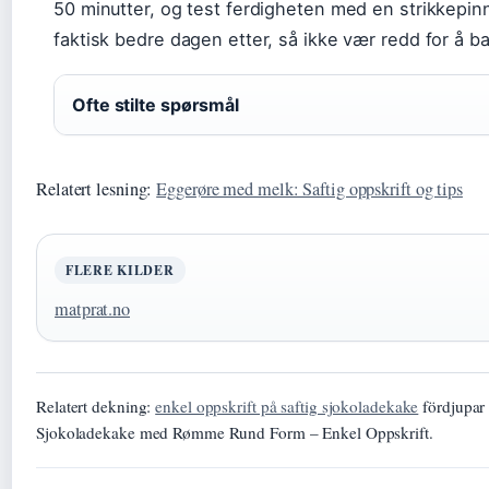
50 minutter, og test ferdigheten med en strikkepinn
faktisk bedre dagen etter, så ikke vær redd for å ba
Ofte stilte spørsmål
Relatert lesning:
Eggerøre med melk: Saftig oppskrift og tips
FLERE KILDER
matprat.no
Relatert dekning:
enkel oppskrift på saftig sjokoladekake
fördjupar 
Sjokoladekake med Rømme Rund Form – Enkel Oppskrift.