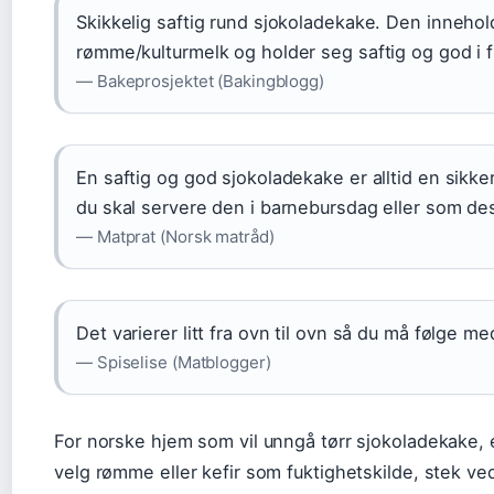
Skikkelig saftig rund sjokoladekake. Den innehol
rømme/kulturmelk og holder seg saftig og god i f
— Bakeprosjektet (Bakingblogg)
En saftig og god sjokoladekake er alltid en sikke
du skal servere den i barnebursdag eller som de
— Matprat (Norsk matråd)
Det varierer litt fra ovn til ovn så du må følge m
— Spiselise (Matblogger)
For norske hjem som vil unngå tørr sjokoladekake,
velg rømme eller kefir som fuktighetskilde, stek ve