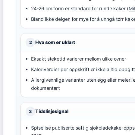
24-26 cm form er standard for runde kaker (
Mi
Bland ikke deigen for mye for å unngå tørr kake
Hva som er uklart
2
Eksakt steketid varierer mellom ulike ovner
Kaloriverdier per oppskrift er ikke alltid oppgit
Allergivennlige varianter uten egg eller meieri 
dokumentert
Tidslinjesignal
3
Spiselise publiserte saftig sjokoladekake-oppsk