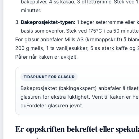
bakepulver, 4 ss kakao, 3 dl lettrømme. Stek ved 
minutter.
Bakeprosjektet-typen:
1 beger seterrømme eller 
basis som ovenfor. Stek ved 175°C i ca 50 minutte
For glasur anbefaler Mills AS (kremoppskrift) å bl
200 g melis, 1 ts vaniljesukker, 5 ss sterk kaffe og
Påfør når kaken er avkjølt.
TIDSPUNKT FOR GLASUR
Bakeprosjektet (bakingekspert) anbefaler å tilse
glasuren for ekstra fuktighet. Vent til kaken er hel
duFordeler glasuren jevnt.
Er oppskriften bekreftet eller spekul