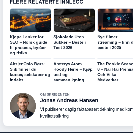
FLERE RELATERTE INNLEGG
Kjøpe Lenker for
Sjokolade Uten
Nye filmer
SEO – Norsk guide
Sukker – Beste i
streaming – finn 
til prosess, byråer
Test 2026
beste i 2025
og risiko
Aksjer Oslo Børs:
Arcteryx Atom
The Rookie Seas
Slik finner du
Hoody Herre – Kjøp,
8 – När Har Premiä
kurser, selskaper og
test og
Och Vilka
indeks
sammenligning
Medverkar
OM SKRIBENTEN
Jonas Andreas Hansen
Vi publiserer daglig faktabasert dekning med kont
kvalitetssikring.