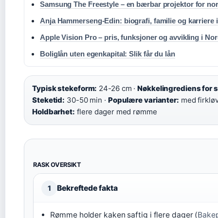
Samsung The Freestyle – en bærbar projektor for no
Anja Hammerseng-Edin: biografi, familie og karriere 
Apple Vision Pro – pris, funksjoner og avvikling i No
Boliglån uten egenkapital: Slik får du lån
Typisk stekeform:
24-26 cm ·
Nøkkelingrediens for s
Steketid:
30-50 min ·
Populære varianter:
med firkløv
Holdbarhet:
flere dager med rømme
RASK OVERSIKT
Bekreftede fakta
1
Rømme holder kaken saftig i flere dager (
Bakep