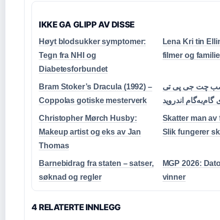
IKKE GA GLIPP AV DISSE
Høyt blodsukker symptomer:
Lena Kri tin Elli
Tegn fra NHI og
filmer og familie
Diabetesforbundet
Bram Stoker’s Dracula (1992) –
نصب چت جی پی تی
Coppolas gotiske mesterverk
ام‌به‌گام اندروید
Christopher Mørch Husby:
Skatter man av 
Makeup artist og eks av Jan
Slik fungerer sk
Thomas
Barnebidrag fra staten – satser,
MGP 2026: Dato
søknad og regler
vinner
4 RELATERTE INNLEGG