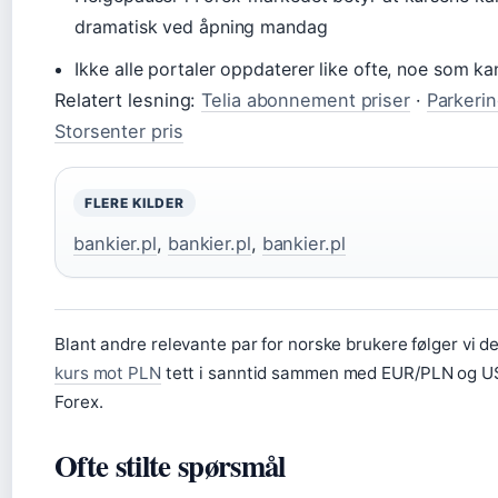
dramatisk ved åpning mandag
Ikke alle portaler oppdaterer like ofte, noe som kan 
Relatert lesning:
Telia abonnement priser
·
Parkeri
Storsenter pris
FLERE KILDER
bankier.pl
,
bankier.pl
,
bankier.pl
Blant andre relevante par for norske brukere følger vi d
kurs mot PLN
tett i sanntid sammen med EUR/PLN og U
Forex.
Ofte stilte spørsmål