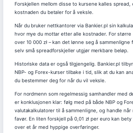
Forskjellen mellom disse to kursene kalles spread, o
kostnaden du betaler for å veksle.
Når du bruker nettkantorer via Bankier.pl sin kalkula
hvor mye du mottar etter alle kostnader. For større 
over 10 000 zł – kan det lønne seg å sammenligne fl
selv små spreadforskjeller utgjør merkbare beløp.
Historiske data er også tilgjengelig. Bankier.pl tilby
NBP- og Forex-kurser tilbake i tid, slik at du kan a
du bestemmer deg for når du vil veksle.
For nordmenn som regelmessig samhandler med de
er konklusjonen klar: følg med på både NBP og For
valutakalkulatorer til å sammenligne, og handle når 
favør. En liten forskjell på 0,01 zł per euro kan bet
over et år med hyppige overføringer.