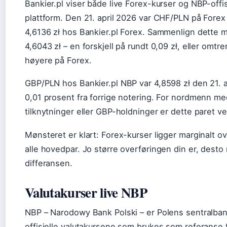
Bankier.pl viser både live Forex-kurser og NBP-offisi
plattform. Den 21. april 2026 var CHF/PLN på Forex
4,6136 zł hos Bankier.pl Forex. Sammenlign dette
4,6043 zł – en forskjell på rundt 0,09 zł, eller omtr
høyere på Forex.
GBP/PLN hos Bankier.pl NBP var 4,8598 zł den 21. a
0,01 prosent fra forrige notering. For nordmenn med
tilknytninger eller GBP-holdninger er dette paret ve
Mønsteret er klart: Forex-kurser ligger marginalt o
alle hovedpar. Jo større overføringen din er, desto 
differansen.
Valutakurser live NBP
NBP – Narodowy Bank Polski – er Polens sentralban
offisielle valutakursene som brukes som referanse f