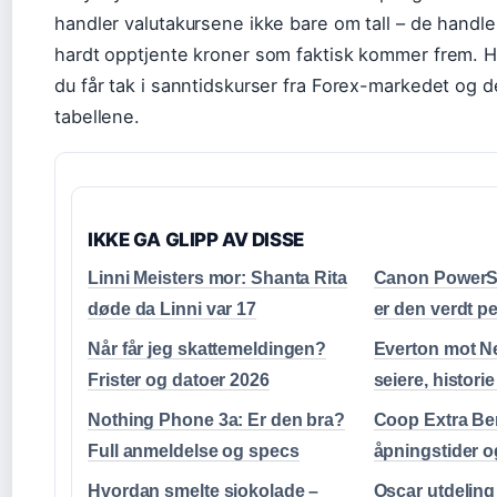
handler valutakursene ikke bare om tall – de handl
hardt opptjente kroner som faktisk kommer frem. H
du får tak i sanntidskurser fra Forex-markedet og de
tabellene.
IKKE GA GLIPP AV DISSE
Linni Meisters mor: Shanta Rita
Canon PowerS
døde da Linni var 17
er den verdt p
Når får jeg skattemeldingen?
Everton mot Ne
Frister og datoer 2026
seiere, histori
Nothing Phone 3a: Er den bra?
Coop Extra Be
Full anmeldelse og specs
åpningstider o
Hvordan smelte sjokolade –
Oscar utdeling