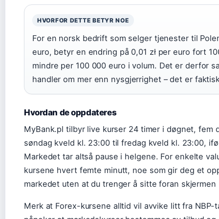
HVORFOR DETTE BETYR NOE
For en norsk bedrift som selger tjenester til Polen
euro, betyr en endring på 0,01 zł per euro fort 100
mindre per 100 000 euro i volum. Det er derfor s
handler om mer enn nysgjerrighet – det er faktis
Hvordan de oppdateres
MyBank.pl tilbyr live kurser 24 timer i døgnet, fem d
søndag kveld kl. 23:00 til fredag kveld kl. 23:00, if
Markedet tar altså pause i helgene. For enkelte va
kursene hvert femte minutt, noe som gir deg et opp
markedet uten at du trenger å sitte foran skjermen
Merk at Forex-kursene alltid vil avvike litt fra NBP-