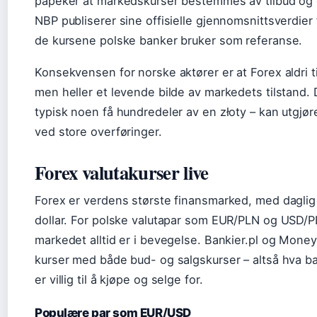
påpeker at markedskurser bestemmes av tilbud og 
NBP publiserer sine offisielle gjennomsnittsverdier 
de kursene polske banker bruker som referanse.
Konsekvensen for norske aktører er at Forex aldri 
men heller et levende bilde av markedets tilstand. De
typisk noen få hundredeler av en złoty – kan utgjør
ved store overføringer.
Forex valutakurser live
Forex er verdens største finansmarked, med daglig h
dollar. For polske valutapar som EUR/PLN og USD/P
markedet alltid er i bevegelse. Bankier.pl og Money
kurser med både bud- og salgskurser – altså hva b
er villig til å kjøpe og selge for.
Populære par som EUR/USD