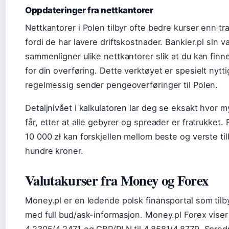
Oppdateringer fra nettkantorer
Nettkantorer i Polen tilbyr ofte bedre kurser enn tr
fordi de har lavere driftskostnader. Bankier.pl sin va
sammenligner ulike nettkantorer slik at du kan finn
for din overføring. Dette verktøyet er spesielt nyt
regelmessig sender pengeoverføringer til Polen.
Detaljnivået i kalkulatoren lar deg se eksakt hvor 
får, etter at alle gebyrer og spreader er fratrukket.
10 000 zł kan forskjellen mellom beste og verste til
hundre kroner.
Valutakurser fra Money og Forex
Money.pl er en ledende polsk finansportal som tilb
med full bud/ask-informasjon. Money.pl Forex viser
4,2305/4,2471 og GBP/PLN til 4,8581/4,8779. Spre