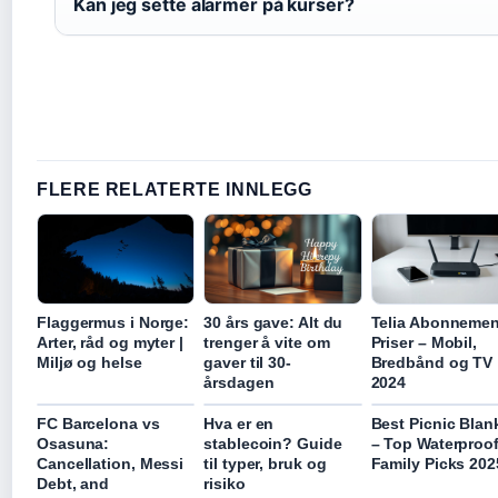
Kan jeg sette alarmer på kurser?
FLERE RELATERTE INNLEGG
Flaggermus i Norge:
30 års gave: Alt du
Telia Abonnemen
Arter, råd og myter |
trenger å vite om
Priser – Mobil,
Miljø og helse
gaver til 30-
Bredbånd og TV
årsdagen
2024
FC Barcelona vs
Hva er en
Best Picnic Blan
Osasuna:
stablecoin? Guide
– Top Waterproo
Cancellation, Messi
til typer, bruk og
Family Picks 202
Debt, and
risiko