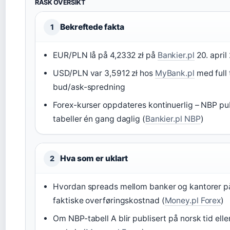
RASK OVERSIKT
Bekreftede fakta
1
EUR/PLN lå på 4,2332 zł på
Bankier.pl
20. april
USD/PLN var 3,5912 zł hos
MyBank.pl
med full 
bud/ask-spredning
Forex-kurser oppdateres kontinuerlig – NBP pub
tabeller én gang daglig (
Bankier.pl NBP
)
Hva som er uklart
2
Hvordan spreads mellom banker og kantorer på
faktiske overføringskostnad (
Money.pl Forex
)
Om NBP-tabell A blir publisert på norsk tid eller