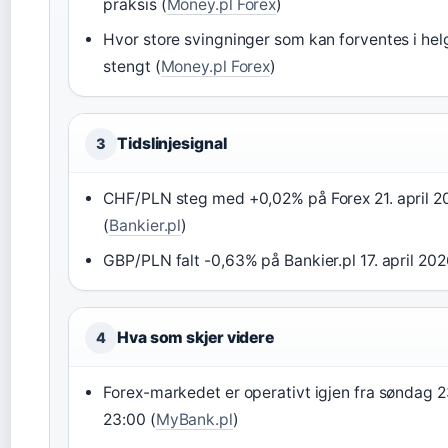
praksis (
Money.pl Forex
)
Hvor store svingninger som kan forventes i helg
stengt (
Money.pl Forex
)
Tidslinjesignal
3
CHF/PLN steg med +0,02% på Forex 21. april 20
(
Bankier.pl
)
GBP/PLN falt -0,63% på Bankier.pl 17. april 20
Hva som skjer videre
4
Forex-markedet er operativt igjen fra søndag 23
23:00 (
MyBank.pl
)