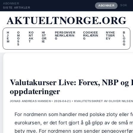
ABONNER
SOK
ABONNER
SISTE ARTIKLER
AKTUELTNORGE.ORG
H
O
KO
HI
PERSONVER
COOKIEE
NYHE
B
J
M
NT
ST
NERKLÆRIN
RKLÆRIN
TSBR
L
E
O
AK
OR
G
G
EV
O
M
S
T
IE
G
S
G
Valutakurser Live: Forex, NBP og
oppdateringer
JONAS ANDREAS HANSEN • 2026-04-21 • KVALITETSSIKRET AV OLIVER NILSE
For nordmenn som handler med polske zloty eller 
eurokursen, er det fort gjort å gå glipp av de små
bety mye. For nordmenn som sender pengeoverførin