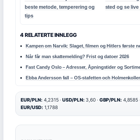
beste metode, temperering og
sted og se live
tips
4 RELATERTE INNLEGG
Kampen om Narvik: Slaget, filmen og Hitlers første n
Når får man skattemelding? Frist og datoer 2026
Fast Candy Oslo – Adresser, Åpningstider og Sortim
Ebba Andersson fall – OS-stafetten och Holmenkolle
EUR/PLN:
4,2315 ·
USD/PLN:
3,60 ·
GBP/PLN:
4,8585 
EUR/USD:
1,1788