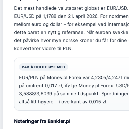
Det mest handlede valutaparet globalt er EUR/USD.
EUR/USD på 1,1788 den 21. april 2026. For nordme
mellom euro og dollar – for eksempel ved internasjo
dette paret en nyttig referanse. Når euroen svekke
det påvirke hvor mye norske kroner du får for dine 
konverterer videre til PLN.
PAR Å HOLDE ØYE MED
EUR/PLN på Money.pl Forex var 4,2305/4,2471 m
på omtrent 0,017 zł, ifølge Money.pl Forex. USD/
3,5888/3,6039 på samme tidspunkt. Spredninge
altså litt høyere – i overkant av 0,015 zł.
Noteringer fra Bankier.pl