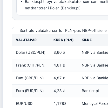
Bankier.pl tilbyr valutakalkulator som sammenl
nettkantorer i Polen (Bankier.pl)
Sentrale valutakurser for PLN-par: NBP-offisiell
VALUTAPAR
KURS (PLN)
KILDE
Dolar (USD/PLN)
3,60 zł
NBP via Bankie
Frank (CHF/PLN)
4,61 zł
NBP via Bankie
Funt (GBP/PLN)
4,87 zł
NBP via Bankie
Euro (EUR/PLN)
4,23 zł
Bankier.pl
EUR/USD
1,1788
Money.pl Fore