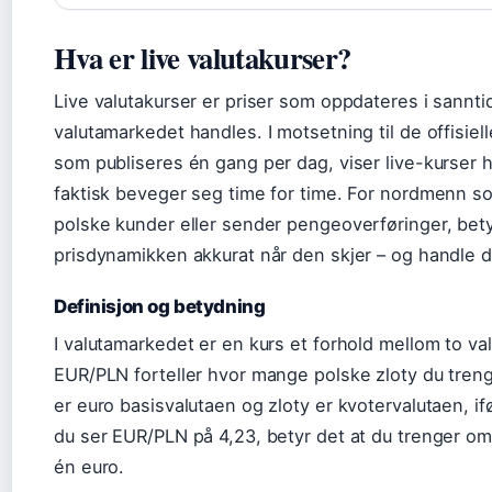
Hva er live valutakurser?
Live valutakurser er priser som oppdateres i sannti
valutamarkedet handles. I motsetning til de offisie
som publiseres én gang per dag, viser live-kurser
faktisk beveger seg time for time. For nordmenn 
polske kunder eller sender pengeoverføringer, bety
prisdynamikken akkurat når den skjer – og handle d
Definisjon og betydning
I valutamarkedet er en kurs et forhold mellom to va
EUR/PLN forteller hvor mange polske zloty du treng
er euro basisvalutaen og zloty er kvotervalutaen, if
du ser EUR/PLN på 4,23, betyr det at du trenger omt
én euro.