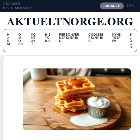
ABONNER
SOK
ABONNER
SISTE ARTIKLER
AKTUELTNORGE.ORG
H
O
KO
HIS
PERSONVER
COOKIEE
NYHE
B
J
M
NT
TO
NERKLÆRIN
RKLÆRIN
TSBR
L
E
O
AK
RIE
G
G
EV
O
M
SS
T
G
G