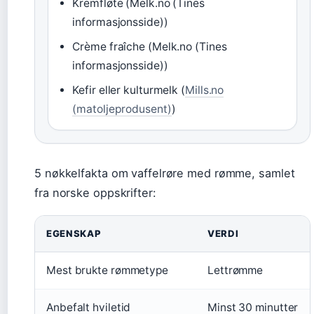
Kremfløte (Melk.no (Tines
informasjonsside))
Crème fraîche (Melk.no (Tines
informasjonsside))
Kefir eller kulturmelk (
Mills.no
(matoljeprodusent)
)
5 nøkkelfakta om vaffelrøre med rømme, samlet
fra norske oppskrifter:
EGENSKAP
VERDI
Mest brukte rømmetype
Lettrømme
Anbefalt hviletid
Minst 30 minutter