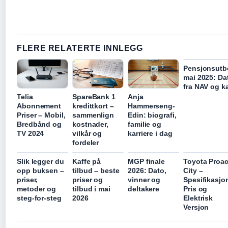
FLERE RELATERTE INNLEGG
Pensjonsutb
mai 2025: Da
fra NAV og k
Telia
SpareBank 1
Anja
Abonnement
kredittkort –
Hammerseng-
Priser – Mobil,
sammenlign
Edin: biografi,
Bredbånd og
kostnader,
familie og
TV 2024
vilkår og
karriere i dag
fordeler
Slik legger du
Kaffe på
MGP finale
Toyota Proa
opp buksen –
tilbud – beste
2026: Dato,
City –
priser,
priser og
vinner og
Spesifikasjon
metoder og
tilbud i mai
deltakere
Pris og
steg-for-steg
2026
Elektrisk
Versjon