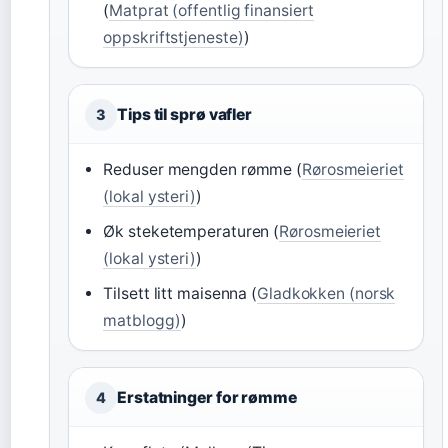
(
Matprat (offentlig finansiert
oppskriftstjeneste)
)
Tips til sprø vafler
3
Reduser mengden rømme (
Rørosmeieriet
(lokal ysteri)
)
Øk steketemperaturen (
Rørosmeieriet
(lokal ysteri)
)
Tilsett litt maisenna (
Gladkokken (norsk
matblogg)
)
Erstatninger for rømme
4