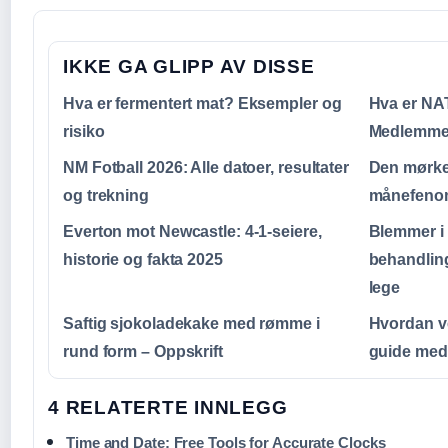
IKKE GA GLIPP AV DISSE
Hva er fermentert mat? Eksempler og
Hva er NAT
risiko
Medlemmer
NM Fotball 2026: Alle datoer, resultater
Den mørke
og trekning
månefenom
Everton mot Newcastle: 4-1-seiere,
Blemmer i
historie og fakta 2025
behandlin
lege
Saftig sjokoladekake med rømme i
Hvordan v
rund form – Oppskrift
guide med 
4 RELATERTE INNLEGG
Time and Date: Free Tools for Accurate Clocks