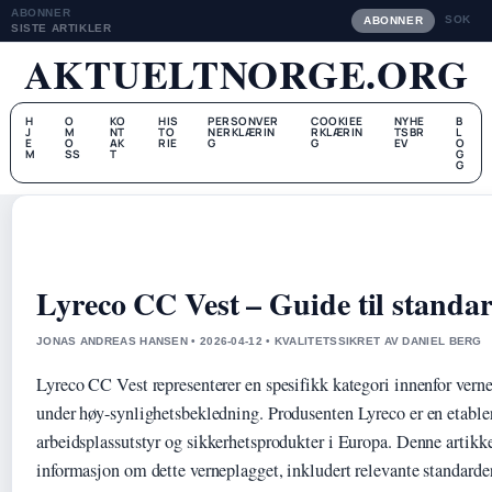
ABONNER
SOK
ABONNER
SISTE ARTIKLER
AKTUELTNORGE.ORG
H
O
KO
HIS
PERSONVER
COOKIEE
NYHE
B
J
M
NT
TO
NERKLÆRIN
RKLÆRIN
TSBR
L
E
O
AK
RIE
G
G
EV
O
M
SS
T
G
G
Lyreco CC Vest – Guide til standar
JONAS ANDREAS HANSEN • 2026-04-12 • KVALITETSSIKRET AV DANIEL BERG
Lyreco CC Vest representerer en spesifikk kategori innenfor verne
under høy-synlighetsbekledning. Produsenten Lyreco er en etabler
arbeidsplassutstyr og sikkerhetsprodukter i Europa. Denne artikke
informasjon om dette verneplagget, inkludert relevante standarde