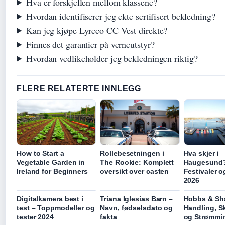
Hva er forskjellen mellom klassene?
Hvordan identifiserer jeg ekte sertifisert bekledning?
Kan jeg kjøpe Lyreco CC Vest direkte?
Finnes det garantier på verneutstyr?
Hvordan vedlikeholder jeg bekledningen riktig?
FLERE RELATERTE INNLEGG
How to Start a
Rollebesetningen i
Hva skjer i
Vegetable Garden in
The Rookie: Komplett
Haugesund
Ireland for Beginners
oversikt over casten
Festivaler o
2026
Digitalkamera best i
Triana Iglesias Barn –
Hobbs & Sh
test – Toppmodeller og
Navn, fødselsdato og
Handling, S
tester 2024
fakta
og Strømmi