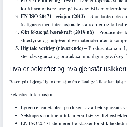
EN 471 etablering (1994)
– Den europeiske standar
for å harmonisere krav på tvers av EUs medlemslan
EN ISO 20471 revisjon (2013)
– Standarden ble om
å alignere med internasjonale standarder og forbedr
Økt fokus på bærekraft (2018-nå)
– Produsenter f
slitestyrke og miljøvennlige materialer uten å kompr
Digitale verktøy (nåværende)
– Produsenter som Lyr
størrelsesguider og produktsammenligningsverktøy f
Hva er bekreftet og hva gjenstår usikkert
Basert på tilgjengelig informasjon fra offentlige kilder kan føl
Bekreftet informasjon
Lyreco er en etablert produsent av arbeidsplassutsty
Selskapets sortiment inkluderer høy-synlighetsbekl
EN ISO 20471 definerer tre klasser for slik bekledn