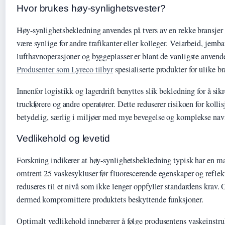
Hvor brukes høy-synlighetsvester?
Høy-synlighetsbekledning anvendes på tvers av en rekke bransjer
være synlige for andre trafikanter eller kolleger. Veiarbeid, jernb
lufthavnoperasjoner og byggeplasser er blant de vanligste anven
Produsenter som Lyreco tilbyr
spesialiserte produkter for ulike b
Innenfor logistikk og lagerdrift benyttes slik bekledning for å sikr
truckførere og andre operatører. Dette reduserer risikoen for kolli
betydelig, særlig i miljøer med mye bevegelse og komplekse navi
Vedlikehold og levetid
Forskning indikerer at høy-synlighetsbekledning typisk har en m
omtrent 25 vaskesykluser før fluorescerende egenskaper og reflek
reduseres til et nivå som ikke lenger oppfyller standardens krav.
dermed kompromittere produktets beskyttende funksjoner.
Optimalt vedlikehold innebærer å følge produsentens vaskeinstru