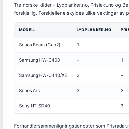
Tre norske kilder – Lydplanker.no, Prisjakt.no og Be
forskjellig. Forskjellene skyldes ulike vektinger av 
MODELL
LYDPLANKER.NO
PRI
Sonos Beam (Gen2)
1
–
Samsung HW-C460
–
1
Samsung HW-C440/XE
2
–
Sonos Arc
3
2
Sony HT-SD40
–
3
Forhandlersammenligningstjenester som Prisradar.no