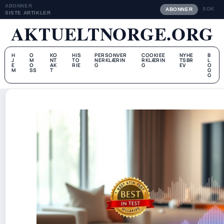
ABONNER
SOK
ABONNER
SISTE ARTIKLER
AKTUELTNORGE.ORG
H
O
KO
HIS
PERSONVER
COOKIEE
NYHE
B
J
M
NT
TO
NERKLÆRIN
RKLÆRIN
TSBR
L
E
O
AK
RIE
G
G
EV
O
M
SS
T
G
G