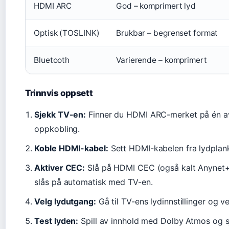
HDMI ARC
God – komprimert lyd
Optisk (TOSLINK)
Brukbar – begrenset format
Bluetooth
Varierende – komprimert
Trinnvis oppsett
Sjekk TV-en:
Finner du HDMI ARC-merket på én av
oppkobling.
Koble HDMI-kabel:
Sett HDMI-kabelen fra lydpla
Aktiver CEC:
Slå på HDMI CEC (også kalt Anynet+ e
slås på automatisk med TV-en.
Velg lydutgang:
Gå til TV-ens lydinnstillinger og 
Test lyden:
Spill av innhold med Dolby Atmos og sj