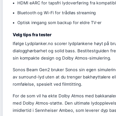
HDMI eARC for tapsfri lydoverføring fra kompatib
Bluetooth og Wi-Fi for trådløs streaming
Optisk inngang som backup for eldre TV-er
Velg tips fra tester
Ifølge Lydplanker.no scorer lydplankene høyt på br
dialogghørbarhet og solid bass. Bestitestguiden f
sin kompakte design og Dolby Atmos-simulering.
Sonos Beam Gen2 bruker Sonos sin egen simulering
av surround-lyd uten at du trenger bakhøyttalere el
romfølelse, spesielt ved filmtitting.
For de som vil ha ekte Dolby Atmos med bakkanaler,
med Dolby Atmos-støtte. Den ultimate lydopplevel
imidlertid i Sennheiser Ambeo, som leverer dyp ba