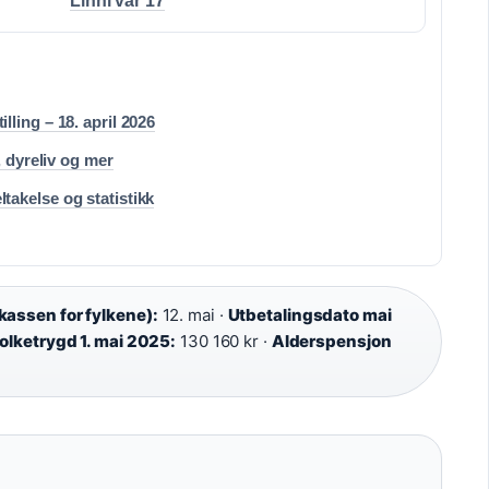
Linni var 17
ling – 18. april 2026
, dyreliv og mer
akelse og statistikk
assen for fylkene):
12. mai ·
Utbetalingsdato mai
olketrygd 1. mai 2025:
130 160 kr ·
Alderspensjon