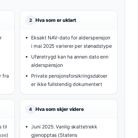
Hva som er uklart
2
r
Eksakt NAV-dato for alderspensjon
)
i mai 2025 varierer per stønadstype
Uføretrygd kan ha annen dato enn
alderspensjon
 fra
Private pensjonsforsikringsdatoer
er ikke fullstendig dokumentert
Hva som skjer videre
4
 til
Juni 2025: Vanlig skattetrekk
sse
)
gjenopptas (Statens