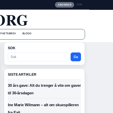
SOK
ABONNER
ORG
NYHETSBREV
BLOGG
SOK
Ga
SISTE ARTIKLER
30 års gave: Alt du trenger å vite om gaver
til 30-årsdagen
Ine Marie Wilmann – alt om skuespilleren
fra Exit