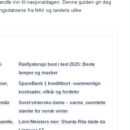
 handle inn til nasjonaldagen. Denne guiden gir deg
lingsdatoene fra NAV og landets ulike
i
Rødlysterapi best i test 2025: Beste
lamper og masker
ser,
SpareBank 1 kredittkort –sammenlign
kostnader, vilkår og fordeler
emiär
Sorel vintersko dame – varme, vanntette
støvler for norsk vinter
amilie,
Linni Meisters mor: Shanta Rita døde da