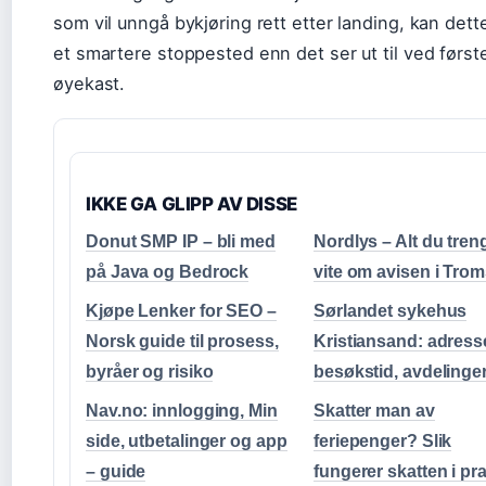
som vil unngå bykjøring rett etter landing, kan det
et smartere stoppested enn det ser ut til ved først
øyekast.
IKKE GA GLIPP AV DISSE
Donut SMP IP – bli med
Nordlys – Alt du tren
på Java og Bedrock
vite om avisen i Tro
Kjøpe Lenker for SEO –
Sørlandet sykehus
Norsk guide til prosess,
Kristiansand: adress
byråer og risiko
besøkstid, avdelinge
Nav.no: innlogging, Min
Skatter man av
side, utbetalinger og app
feriepenger? Slik
– guide
fungerer skatten i pr