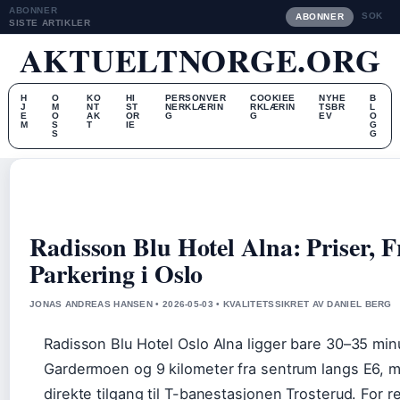
ABONNER
SOK
ABONNER
SISTE ARTIKLER
AKTUELTNORGE.ORG
H
O
KO
HI
PERSONVER
COOKIEE
NYHE
B
J
M
NT
ST
NERKLÆRIN
RKLÆRIN
TSBR
L
E
O
AK
OR
G
G
EV
O
M
S
T
IE
G
S
G
Radisson Blu Hotel Alna: Priser, F
Parkering i Oslo
JONAS ANDREAS HANSEN • 2026-05-03 • KVALITETSSIKRET AV DANIEL BERG
Radisson Blu Hotel Oslo Alna ligger bare 30–35 minu
Gardermoen og 9 kilometer fra sentrum langs E6, 
direkte tilgang til T-banestasjonen Trosterud. For 