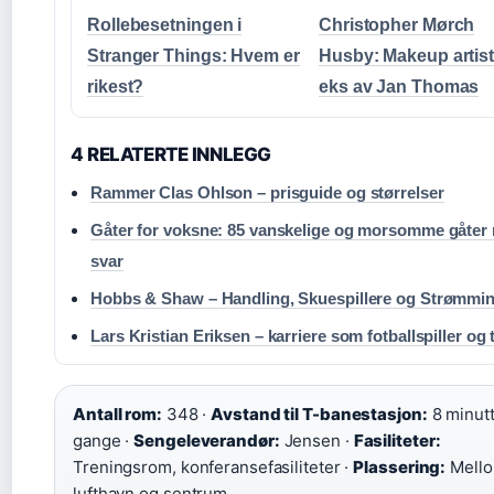
Rollebesetningen i
Christopher Mørch
Stranger Things: Hvem er
Husby: Makeup artist
rikest?
eks av Jan Thomas
4 RELATERTE INNLEGG
Rammer Clas Ohlson – prisguide og størrelser
Gåter for voksne: 85 vanskelige og morsomme gåter
svar
Hobbs & Shaw – Handling, Skuespillere og Strømmi
Lars Kristian Eriksen – karriere som fotballspiller og 
Antall rom:
348 ·
Avstand til T-banestasjon:
8 minut
gange ·
Sengeleverandør:
Jensen ·
Fasiliteter:
Treningsrom, konferansefasiliteter ·
Plassering:
Mello
lufthavn og sentrum