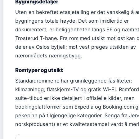
Bygningsdetaljer
Uten en bekreftet etasjetelling er det vanskelig å a
bygningens totale høyde. Det som imidlertid er
dokumentert, er beliggenheten langs E6 og nærhete
Trosterud T-bane. Fra rom med utsikt mot øst kan 
deler av Oslos byfjell; mot vest preges utsikten av
nærområdets næringsbygg.
Romtyper og utsikt
Standardrommene har grunnleggende fasiliteter:
klimaanlegg, flatskjerm-TV og gratis Wi-Fi. Romford
suite-tilbud er ikke detaljert i offisielle kilder, men
bookingplattformer som Expedia og Booking.com gi
pekepinn på tilgjengelige kategorier. Senga fra Je
norskprodusent) er et kvalitetsstempel verdt å mer