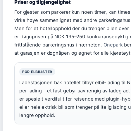
Priser og tilgjengelighet
For gjester som parkerer kun noen timer, kan time
virke høye sammenlignet med andre parkeringshus 
Men for et hotellopphold der du trenger bilen over 
er døgnprisen på NOK 195–250 konkurransedyktig
frittstående parkeringshus i nærheten.
Onepark
be
at garasjen er døgnåpen og egnet for alle kjøretøyt
FOR ELBILISTER
Ladestasjonen bak hotellet tilbyr elbil-lading til
per lading – et fast gebyr uavhengig av ladegrad.
er spesielt verdifullt for reisende med plugin-hyb
eller helelektrisk bil som trenger pålitelig lading 
lengre opphold.