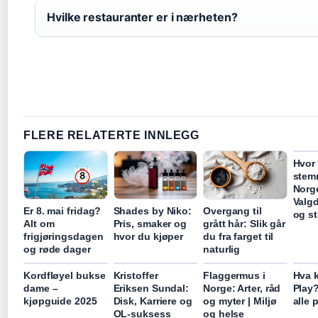
Hvilke restauranter er i nærheten?
FLERE RELATERTE INNLEGG
Hvor
stem
Norg
Valgd
Er 8. mai fridag?
Shades by Niko:
Overgang til
og st
Alt om
Pris, smaker og
grått hår: Slik går
frigjøringsdagen
hvor du kjøper
du fra farget til
og røde dager
naturlig
Kordfløyel bukse
Kristoffer
Flaggermus i
Hva k
dame –
Eriksen Sundal:
Norge: Arter, råd
Play?
kjøpguide 2025
Disk, Karriere og
og myter | Miljø
alle 
OL-suksess
og helse