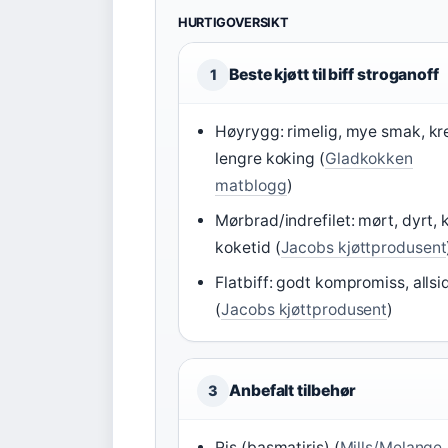
HURTIGOVERSIKT
Beste kjøtt til biff stroganoff
1
Høyrygg: rimelig, mye smak, kr
lengre koking (
Gladkokken
matblogg
)
Mørbrad/indrefilet: mørt, dyrt, 
koketid (
Jacobs kjøttprodusent
Flatbiff: godt kompromiss, allsi
(
Jacobs kjøttprodusent
)
Anbefalt tilbehør
3
Ris (basmatiris) (
Mills/Melange