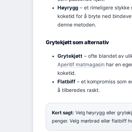
Høyrygg
– et rimeligere stykke
koketid for å bryte ned bindeve
denne metoden.
Grytekjøtt som alternativ
Grytekjøtt
– ofte blandet av uli
Aperitif matmagasin
har en egen
koketid.
Flatbiff
– et kompromiss som er 
å tilberedes raskt.
Kort sagt:
Velg høyrygg eller grytekjø
penger. Velg mørbrad eller flatbiff h