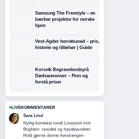
Samsung The Freestyle – en
bærbar projektor for norske
hjem
Vest-Agder herrebunad – pris,
historie og tilbehør | Guide
Korsvik Begravelsesbyrå
Dødsannonser – Finn og
forstå priser
LIVEKOMMENTARER
Ingrid Nilsen
Dekningen av 30 års gave: Alt du
trenger å... oppleves solid og lett a
folge.