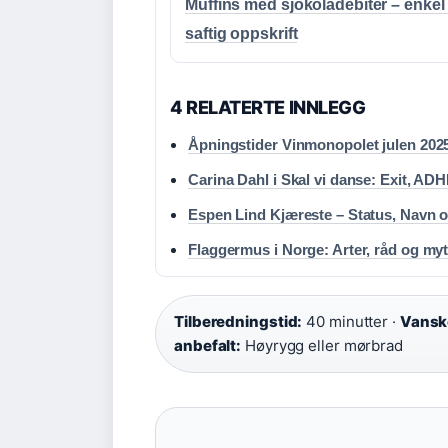
Muffins med sjokoladebiter – enkel
saftig oppskrift
4 RELATERTE INNLEGG
Åpningstider Vinmonopolet julen 2025:
Carina Dahl i Skal vi danse: Exit, AD
Espen Lind Kjæreste – Status, Navn o
Flaggermus i Norge: Arter, råd og myte
Tilberedningstid:
40 minutter ·
Vansk
anbefalt:
Høyrygg eller mørbrad