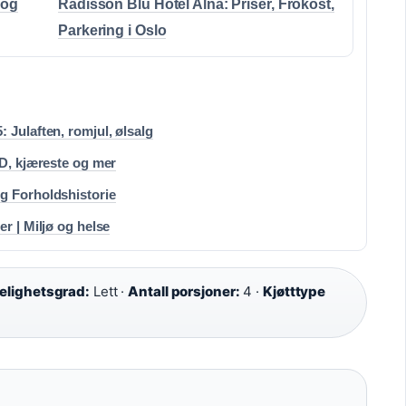
 og
Radisson Blu Hotel Alna: Priser, Frokost,
Parkering i Oslo
 Julaften, romjul, ølsalg
HD, kjæreste og mer
g Forholdshistorie
r | Miljø og helse
elighetsgrad:
Lett ·
Antall porsjoner:
4 ·
Kjøtttype