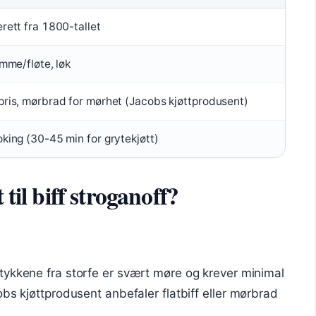
rett fra 1800-tallet
ømme/fløte, løk
pris, mørbrad for mørhet (Jacobs kjøttprodusent)
oking (30-45 min for grytekjøtt)
 til biff stroganoff?
tykkene fra storfe er svært møre og krever minimal
bs kjøttprodusent anbefaler flatbiff eller mørbrad