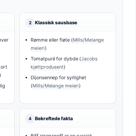
Klassisk sausbase
2
ever
Rømme eller fløte (
Mills/Melange
meieri
)
Tomatpuré for dybde (
Jacobs
kort
kjøttprodusent
)
)
Dijonsennep for syrlighet
dig
(
Mills/Melange meieri
)
Bekreftede fakta
4
Biff stroganoff er en russisk