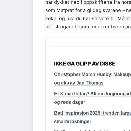
har dykket ned i oppskriftene fra nor
som Matprat for å gi deg svarene – nø
koke, og hva du bør servere til. Målet
biff stroganoff som fungerer hver gan
IKKE GA GLIPP AV DISSE
Christopher Mørch Husby: Makeup 
og eks av Jan Thomas
Er 8. mai fridag? Alt om frigjøring
og røde dager
Bad inspirasjon 2025: trender, farg
smarte løsninger