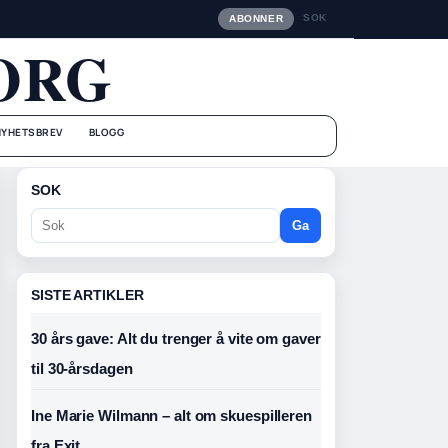
SOK
ABONNER
ORG
NYHETSBREV
BLOGG
SOK
Ga
SISTE ARTIKLER
30 års gave: Alt du trenger å vite om gaver
til 30-årsdagen
Ine Marie Wilmann – alt om skuespilleren
fra Exit