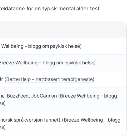
dataene for en typisk mental alder test.
Wellbeing – blogg om psykisk helse)
Breeze Wellbeing – blogg om psykisk helse)
r (
BetterHelp – nettbasert terapitjeneste
)
me, BuzzFeed, JobCannon (Breeze Wellbeing – blogg
se)
 norsk språkversjon funnet) (Breeze Wellbeing – blogg
se)