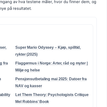
omgang av hva testene måler, hvor du finner dem, og
mye på resultatet.
ser,
Super Mario Odyssey – Kjøp, spilltid,
rykter (2025)
g fra
Flaggermus i Norge: Arter, råd og myter |
Miljø og helse
m
Pensjonsutbetaling mai 2025: Datoer fra
NAV og kasser
bility
Let Them Theory: Psychologists Critique
Mel Robbins’ Book