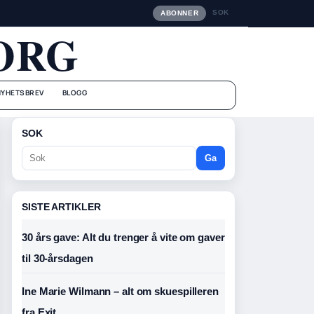
SOK
ABONNER
ORG
NYHETSBREV
BLOGG
SOK
Ga
SISTE ARTIKLER
30 års gave: Alt du trenger å vite om gaver
til 30-årsdagen
Ine Marie Wilmann – alt om skuespilleren
fra Exit