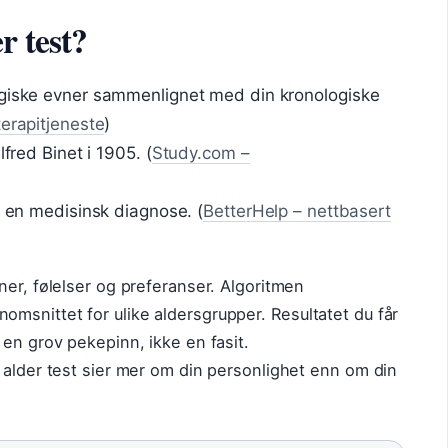
r test?
ogiske evner sammenlignet med din kronologiske
terapitjeneste
)
lfred Binet i 1905. (
Study.com –
e en medisinsk diagnose. (
BetterHelp – nettbasert
ner, følelser og preferanser. Algoritmen
msnittet for ulike aldersgrupper. Resultatet du får
 en grov pekepinn, ikke en fasit.
 alder test sier mer om din personlighet enn om din