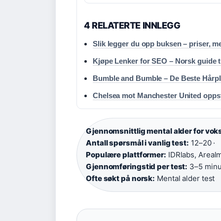
4 RELATERTE INNLEGG
Slik legger du opp buksen – priser, m
Kjøpe Lenker for SEO – Norsk guide ti
Bumble and Bumble – De Beste Hårpl
Chelsea mot Manchester United oppstil
Gjennomsnittlig mental alder for vok
Antall spørsmål i vanlig test:
12–20 ·
Populære plattformer:
IDRlabs, Areal
Gjennomføringstid per test:
3–5 minut
Ofte søkt på norsk:
Mental alder test