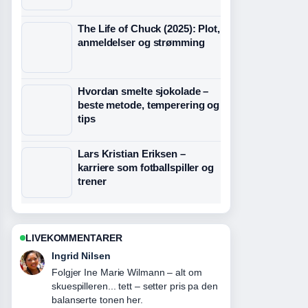
The Life of Chuck (2025): Plot,
anmeldelser og strømming
Hvordan smelte sjokolade –
beste metode, temperering og
tips
Lars Kristian Eriksen –
karriere som fotballspiller og
trener
LIVEKOMMENTARER
Sindre Hansen
Nyttig kontekst rundt Liverpool mot
Brighton: resultat og høydepunkter.
Hold gjerne denne livestrengen