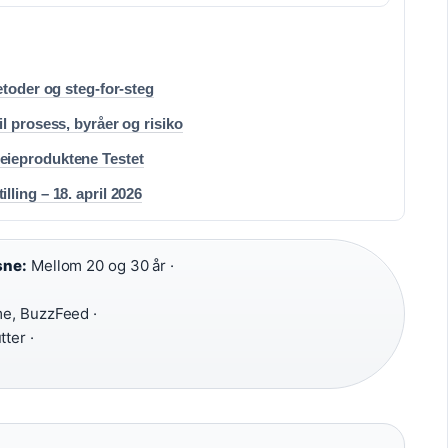
etoder og steg-for-steg
l prosess, byråer og risiko
eieproduktene Testet
ling – 18. april 2026
sne:
Mellom 20 og 30 år ·
me, BuzzFeed ·
ter ·